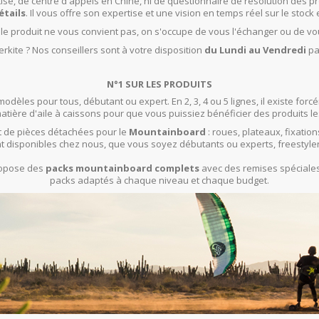
isé, de centre d'appels en Chine, ni de questionnaire de résolution des pr
étails
. Il vous offre son expertise et une vision en temps réel sur le stock 
t le produit ne vous convient pas, on s'occupe de vous l'échanger ou de vo
rkite ? Nos conseillers sont à votre disposition
du Lundi au Vendredi
pa
N°1 SUR LES PRODUITS
modèles pour tous, débutant ou expert. En 2, 3, 4 ou 5 lignes, il existe f
ière d'aile à caissons pour que vous puissiez bénéficier des produits le
 de pièces détachées pour le
Mountainboard
: roues, plateaux, fixation
t disponibles chez nous, que vous soyez débutants ou experts, freestyle
propose des
packs mountainboard complets
avec des remises spéciales 
packs adaptés à chaque niveau et chaque budget.