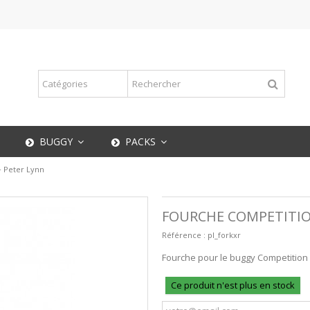
BUGGY
PACKS
 Peter Lynn
FOURCHE COMPETITIO
Référence :
pl_forkxr
Fourche pour le buggy Competition 
Ce produit n'est plus en stock