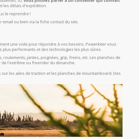
oblèmes. Ici,
vous pouvez parler à un conseiller qui connait
et les délais d'expédition.
us le reprendre !
r email ou bien via la fiche contact du site.
orcément une voile pour répondre à vos besoins. Powerkiter vous
s plus performants et des technologies les plus sûres.
s, roulements, jantes, poignées, grip, freins, etc. Les planches de
r de l'extrême ou freerider du dimanche.
sur les ailes de traction et les planches de mountainboard. Des