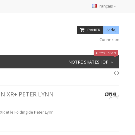
Français
PANIER
(vide)
Connexion
Autres univers
NOTRE SKATESHOP
N XR+ PETER LYNN
XR et le Folding de Peter Lynn