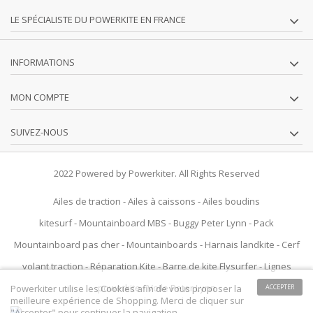
LE SPÉCIALISTE DU POWERKITE EN FRANCE
INFORMATIONS
MON COMPTE
SUIVEZ-NOUS
2022 Powered by Powerkiter. All Rights Reserved
Ailes de traction
-
Ailes à caissons
-
Ailes boudins
kitesurf
-
Mountainboard MBS
-
Buggy Peter Lynn
-
Pack
Mountainboard pas cher
-
Mountainboards
-
Harnais landkite
-
Cerf
volant traction
-
Réparation Kite
-
Barre de kite Flysurfer
-
Lignes
powerkite
-
Voile Peter Lynn
Powerkiter utilise les Cookies afin de vous proposer la
ACCEPTER
meilleure expérience de Shopping. Merci de cliquer sur
"Accepter" pour continuer la navigation.