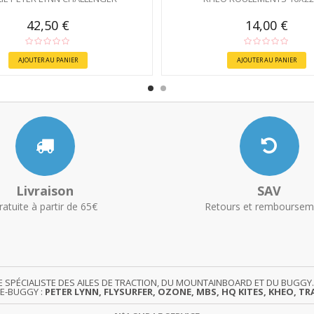
42,50 €
14,00 €
AJOUTER AU PANIER
AJOUTER AU PANIER
Livraison
SAV
ratuite à partir de 65€
Retours et remboursem
TE SPÉCIALISTE DES AILES DE TRACTION, DU MOUNTAINBOARD ET DU BUG
TE-BUGGY :
PETER LYNN, FLYSURFER, OZONE, MBS, HQ KITES, KHEO, TRA