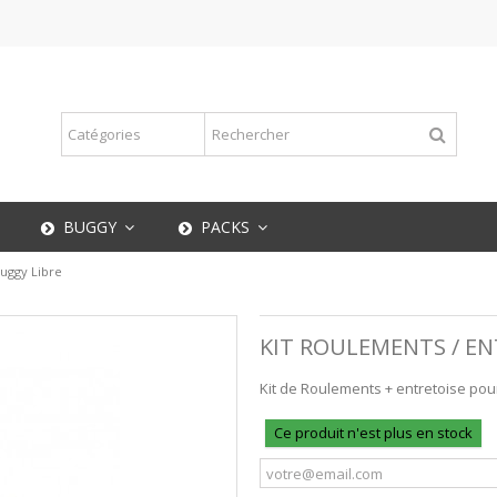
BUGGY
PACKS
Buggy Libre
KIT ROULEMENTS / EN
Kit de Roulements + entretoise pou
Ce produit n'est plus en stock