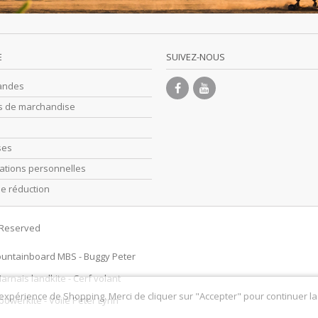
E
SUIVEZ-NOUS
andes
s de marchandise
ses
ations personnelles
e réduction
s Reserved
untainboard MBS
-
Buggy Peter
arnais landkite
-
Cerf volant
 expérience de Shopping. Merci de cliquer sur "Accepter" pour continuer la
 powerkite
-
Voile Peter Lynn