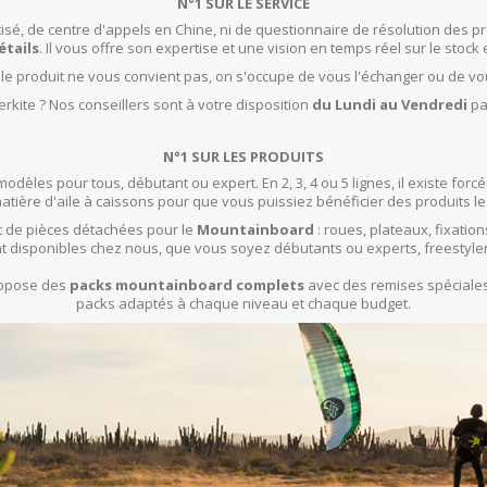
N°1 SUR LE SERVICE
isé, de centre d'appels en Chine, ni de questionnaire de résolution des pr
étails
. Il vous offre son expertise et une vision en temps réel sur le stock 
t le produit ne vous convient pas, on s'occupe de vous l'échanger ou de vo
rkite ? Nos conseillers sont à votre disposition
du Lundi au Vendredi
pa
N°1 SUR LES PRODUITS
modèles pour tous, débutant ou expert. En 2, 3, 4 ou 5 lignes, il existe f
ière d'aile à caissons pour que vous puissiez bénéficier des produits le
 de pièces détachées pour le
Mountainboard
: roues, plateaux, fixation
t disponibles chez nous, que vous soyez débutants ou experts, freestyle
propose des
packs mountainboard complets
avec des remises spéciales 
packs adaptés à chaque niveau et chaque budget.