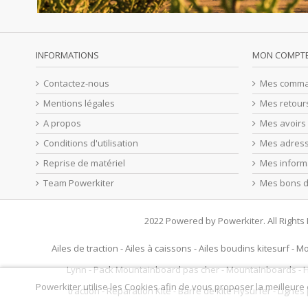
INFORMATIONS
MON COMPT
Contactez-nous
Mes comm
Mentions légales
Mes retour
A propos
Mes avoirs
Conditions d'utilisation
Mes adres
Reprise de matériel
Mes inform
Team Powerkiter
Mes bons d
2022 Powered by Powerkiter. All Right
Ailes de traction
-
Ailes à caissons
-
Ailes boudins kitesurf
-
Mo
Lynn
-
Pack Mountainboard pas cher
-
Mountainboards
-
H
Powerkiter utilise les Cookies afin de vous proposer la meilleure
traction
-
Réparation Kite
-
Barre de kite Flysurfer
-
Lignes