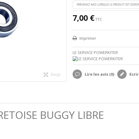
PRÉVENEZ-MOI LORSQUE LE PRODUIT EST DISPO
7,00 €
TTC
Imprimer
LE SERVICE POWERKITER
Lire les avis (
0
)
Ecrir
Élargir
RETOISE BUGGY LIBRE