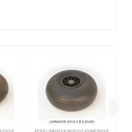
PE
LIVRAISON SOUS 3 À 5 JOURS
ASTIQUE
PETER LYNN ROUE BIGFOOT ASYMÉTRIQUE