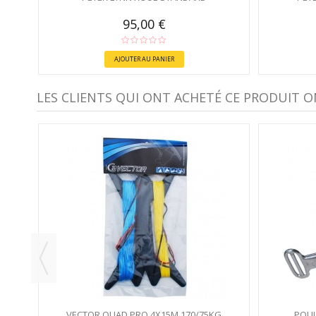
95,00 €
AJOUTER AU PANIER
LES CLIENTS QUI ONT ACHETÉ CE PRODUIT O
VECTOR QUAD PRO 4X15M 170/75KG
POUL