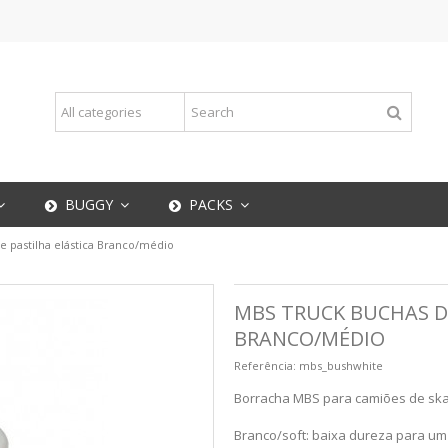
BUGGY
PACKS
 pastilha elástica Branco/médio
MBS TRUCK BUCHAS D
BRANCO/MÉDIO
Referência:
mbs_bushwhite
Borracha MBS para camiões de ska
Branco/soft: baixa dureza para um