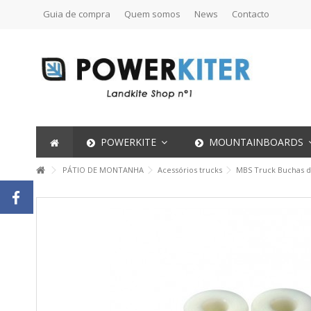
Guia de compra
Quem somos
News
Contacto
POWERKITE
MOUNTAINBOARDS
PÁTIO DE MONTANHA
Acessórios trucks
MBS Truck Buchas de