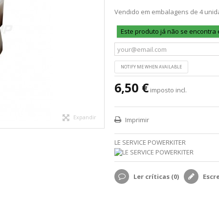
Vendido em embalagens de 4 unid
Este produto já não se encontra
NOTIFY ME WHEN AVAILABLE
6,50 €
imposto incl.
Expandir
Imprimir
LE SERVICE POWERKITER
Ler críticas (
0
)
Escr