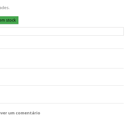
ades.
 em stock
ever um comentário