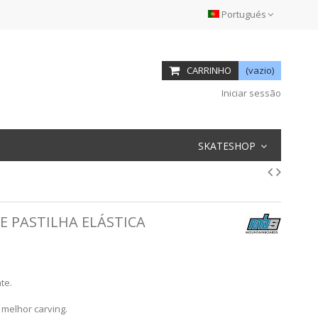
Portugués
CARRINHO
(vazio)
Iniciar sessão
SKATESHOP
E PASTILHA ELÁSTICA
te.
 melhor carving.