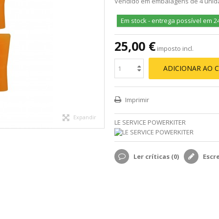
Vendido em embalagens de 4 uni
Em stock - entrega possível em 2
25,00 €
imposto incl.
ADICIONAR AO 
Imprimir
Expandir
LE SERVICE POWERKITER
Ler críticas (
0
)
Escr