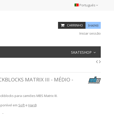
Portugués
CARRINHO
(vazio)
Iniciar sessão
SKATESHOP
BLOCKS MATRIX III - MÉDIO -
kblocks para camiões MBS Matrix III.
sponível em
Soft
e
Hard
)