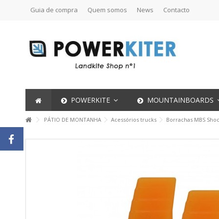
Guia de compra
Quem somos
News
Contacto
POWERKITE
MOUNTAINBOARDS
PÁTIO DE MONTANHA
Acessórios trucks
Borrachas MBS Shockb