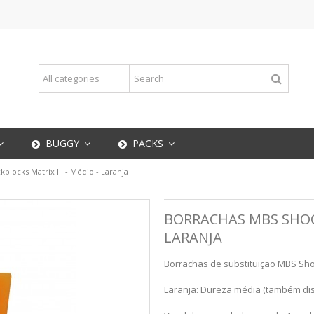
BUGGY
PACKS
locks Matrix III - Médio - Laranja
BORRACHAS MBS SHOCK
LARANJA
Borrachas de substituição MBS Shoc
Laranja: Dureza média (também di