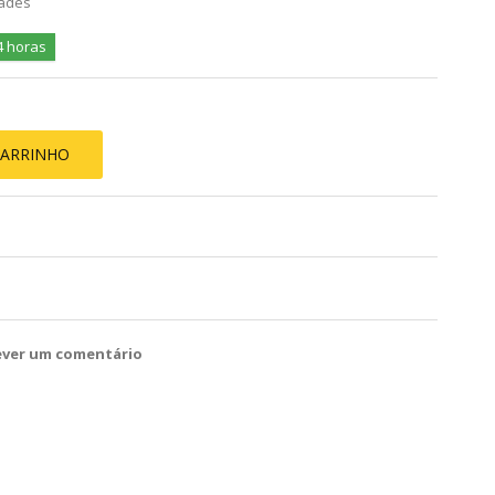
dades
4 horas
CARRINHO
ever um comentário