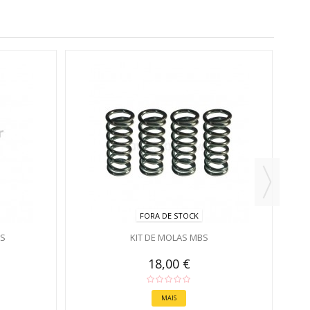
CO
FORA DE STOCK
TS
KIT DE MOLAS MBS
18,00 €
MAIS