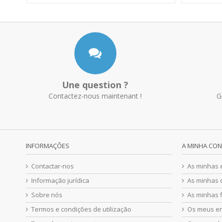
Une question ?
Contactez-nous maintenant !
G
INFORMAÇÕES
A MINHA CO
Contactar-nos
As minhas
Informação jurídica
As minhas 
Sobre nós
As minhas f
Termos e condições de utilização
Os meus e