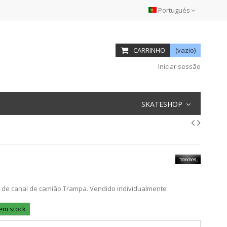
Portugués
CARRINHO
(vazio)
Iniciar sessão
SKATESHOP
 de canal de camião Trampa. Vendido individualmente
 em stock