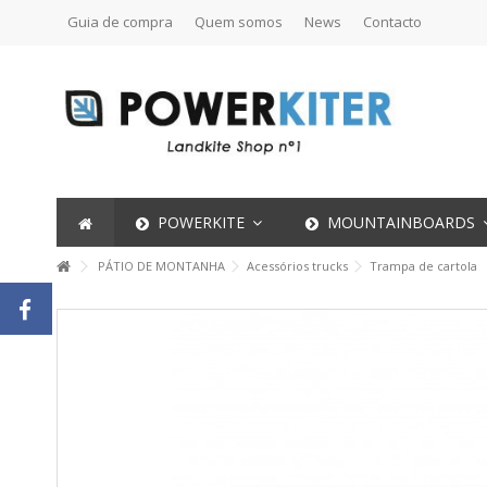
Guia de compra
Quem somos
News
Contacto
POWERKITE
MOUNTAINBOARDS
PÁTIO DE MONTANHA
Acessórios trucks
Trampa de cartola