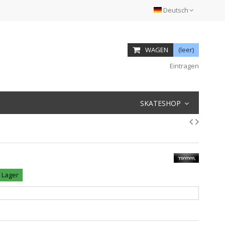
Deutsch
WAGEN
(leer)
Eintragen
SKATESHOP
f Lager