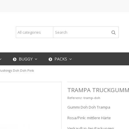
BUGGY
PACKS
ushings Doh Doh Pink
TRAMPA TRUCKGUMMI
Referenz:
tramp-doh
Gummi Doh Doh Trampa
Rosa/Pink: mittlere Härte
Verkauft in 4er-Packungen.