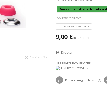
Dieses Produkt ist nicht mehr au
NOTIFY ME WHEN AVAILABLE
9,00 €
inkl. Steuer.
Drucken
Erweitern Sie
LE SERVICE POWERKITER
Bewertungen lesen (
0
)