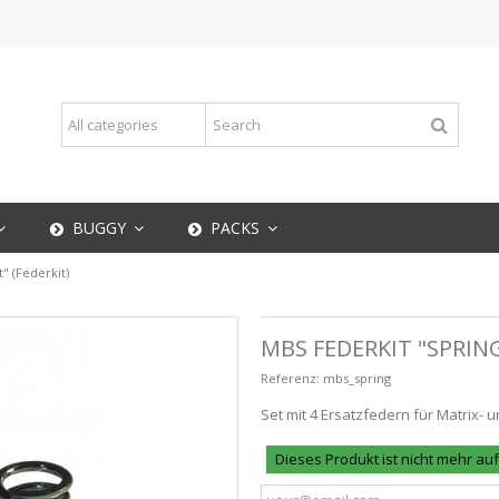
BUGGY
PACKS
" (Federkit)
MBS FEDERKIT "SPRING
Referenz:
mbs_spring
Set mit 4 Ersatzfedern für Matrix- 
Dieses Produkt ist nicht mehr au