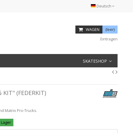
Deutsch
WAGEN
(leer)
Eintragen
SKATESHOP
 KIT" (FEDERKIT)
und Matrix Pro-Trucks.
f Lager