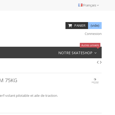
Français
PANIER
(vide)
Connexion
Autres univers
NOTRE SKATESHOP
M 75KG
f-volant pilotable et aile de traction.