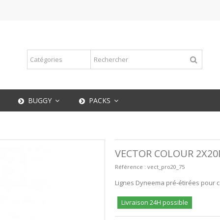
BUGGY
PACKS
VECTOR COLOUR 2X20
Référence :
vect_pro20_75
Lignes Dyneema pré-étirées pour cer
Livraison 24H possible