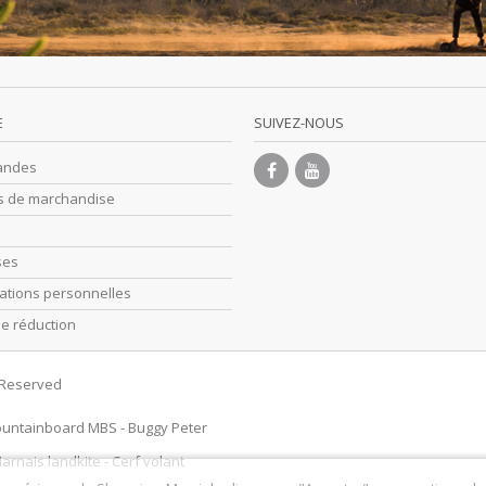
E
SUIVEZ-NOUS
andes
s de marchandise
ses
ations personnelles
e réduction
s Reserved
untainboard MBS
-
Buggy Peter
arnais landkite
-
Cerf volant