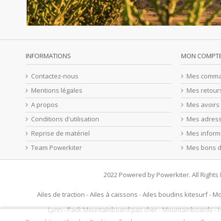
INFORMATIONS
MON COMPT
Contactez-nous
Mes comm
Mentions légales
Mes retour
A propos
Mes avoirs
Conditions d'utilisation
Mes adres
Reprise de matériel
Mes inform
Team Powerkiter
Mes bons d
2022 Powered by Powerkiter. All Right
Ailes de traction
-
Ailes à caissons
-
Ailes boudins kitesurf
-
Mo
Lynn
-
Pack Mountainboard pas cher
-
Mountainboards
-
H