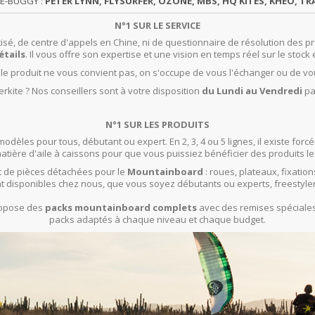
TE-BUGGY :
PETER LYNN, FLYSURFER, OZONE, MBS, HQ KITES, KHEO, TRA
N°1 SUR LE SERVICE
isé, de centre d'appels en Chine, ni de questionnaire de résolution des pr
étails
. Il vous offre son expertise et une vision en temps réel sur le stock 
t le produit ne vous convient pas, on s'occupe de vous l'échanger ou de vo
rkite ? Nos conseillers sont à votre disposition
du Lundi au Vendredi
pa
N°1 SUR LES PRODUITS
modèles pour tous, débutant ou expert. En 2, 3, 4 ou 5 lignes, il existe f
ière d'aile à caissons pour que vous puissiez bénéficier des produits le
 de pièces détachées pour le
Mountainboard
: roues, plateaux, fixation
t disponibles chez nous, que vous soyez débutants ou experts, freestyle
propose des
packs mountainboard complets
avec des remises spéciales 
packs adaptés à chaque niveau et chaque budget.