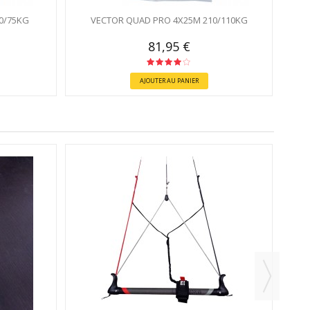
0/75KG
VECTOR QUAD PRO 4X25M 210/110KG
81,95 €
AJOUTER AU PANIER
PROD