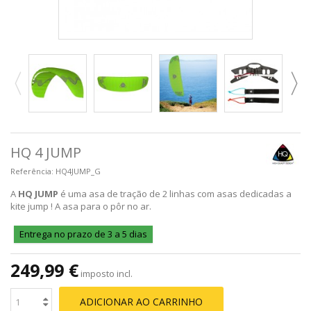
HQ 4 JUMP
Referência:
HQ4JUMP_G
A
HQ JUMP
é uma asa de tração de 2 linhas com asas dedicadas a
kite jump ! A asa para o pôr no ar.
Entrega no prazo de 3 a 5 dias
249,99 €
imposto incl.
ADICIONAR AO CARRINHO