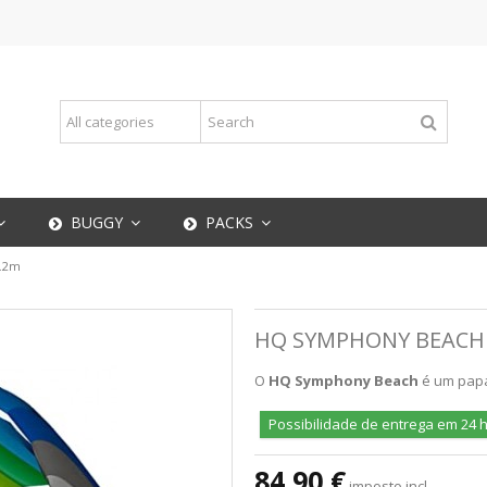
BUGGY
PACKS
.2m
HQ SYMPHONY BEACH
O
HQ Symphony Beach
é um papag
Possibilidade de entrega em 24 
84,90 €
imposto incl.