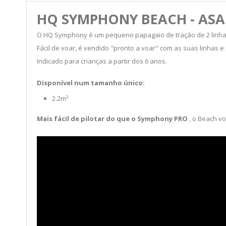
HQ SYMPHONY BEACH - ASA
O HQ Symphony é um pequeno papagaio de tração de 2 linhas 
Fácil de voar, é vendido "pronto a voar" com as suas linhas e
Indicado para crianças a partir dos 6 anos.
Disponível num tamanho único:
2.2m²
Mais fácil de pilotar do que o Symphony PRO
, o Beach v