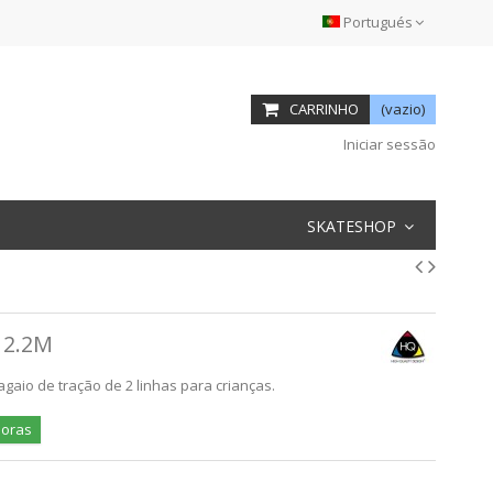
Portugués
CARRINHO
(vazio)
Iniciar sessão
SKATESHOP
 2.2M
aio de tração de 2 linhas para crianças.
horas