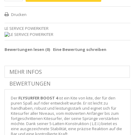
Drucken
LE SERVICE POWERKITER
Bewertungen lesen (
0
)
Eine Bewertung schreiben
MEHR INFOS
BEWERTUNGEN
Der
FLYSURFER BOOST 4
ist ein Kite von kite, der für den
puren Spaß auf rider entwickelt wurde. Er ist leicht zu
handhaben, robust und leistungsstark und eignet sich für
Kitesurfer aller Niveaus, vom motivierten Anfänger bis zum
fortgeschrittenen Kitesurfer, der seine Sprünge verstärken
möchte. Dank seiner 5-Latten-Konstruktion ( L.E.I.) bietet es
eine ausgezeichnete Stabilität, eine präzise Reaktion auf die
Bar und eine kontrollierte Kraft.