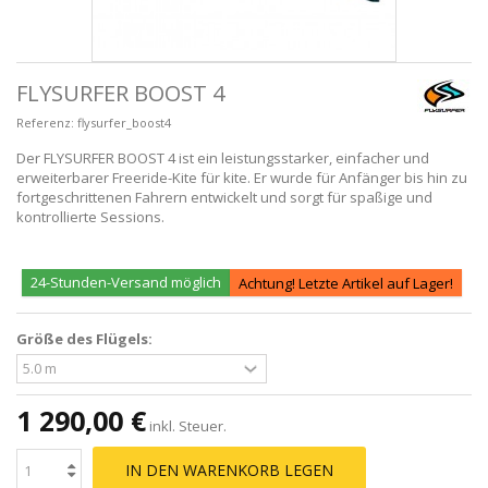
FLYSURFER BOOST 4
Referenz:
flysurfer_boost4
Der FLYSURFER BOOST 4 ist ein leistungsstarker, einfacher und
erweiterbarer Freeride-Kite für kite. Er wurde für Anfänger bis hin zu
fortgeschrittenen Fahrern entwickelt und sorgt für spaßige und
kontrollierte Sessions.
24-Stunden-Versand möglich
Achtung! Letzte Artikel auf Lager!
Größe des Flügels:
1 290,00 €
inkl. Steuer.
IN DEN WARENKORB LEGEN