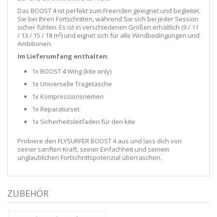
Das BOOST 4 ist perfekt zum Freeriden geeignet und begleitet
Sie bei Ihren Fortschritten, während Sie sich bei jeder Session
sicher fühlen. Es ist in verschiedenen Größen erhältlich (9 / 11
/ 13 / 15 / 18 m²) und eignet sich für alle Windbedingungen und
Ambitionen.
Im Lieferumfang enthalten
:
1x BOOST 4 Wing (kite only)
1x Universelle Tragetasche
1x Kompressionsriemen
1x Reparaturset
1x Sicherheitsleitfaden für den kite
Probiere den FLYSURFER BOOST 4 aus und lass dich von
seiner sanften Kraft, seiner Einfachheit und seinem
unglaublichen Fortschrittspotenzial überraschen.
ZUBEHÖR