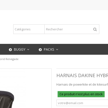
BUGGY
PACKS
ybrid Renegade
HARNAIS DAKINE HYB
Harnais de powerkite et de kitesu
Ce produit n'est plus en stock