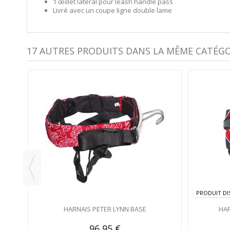
1 œillet latéral pour leash handle pass
Livré avec un coupe ligne double lame
17 AUTRES PRODUITS DANS LA MÊME CATÉGOR
PRODUIT DI
HARNAIS PETER LYNN BASE
HAR
96,95 €