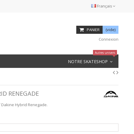
Français
PANIER
(vide)
Connexion
Autres univers
NOTRE SKATESHOP
RID RENEGADE
rf Dakine Hybrid Renegade.