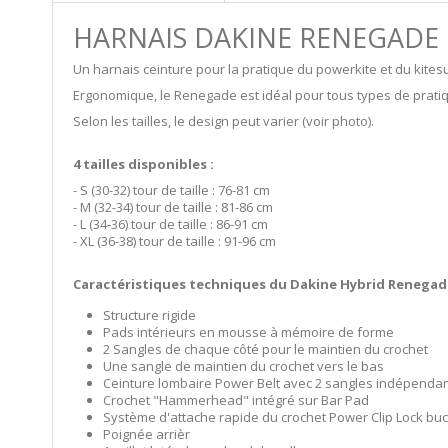
HARNAIS DAKINE RENEGADE
Un harnais ceinture pour la pratique du powerkite et du kitesu
Ergonomique, le Renegade est idéal pour tous types de pratiq
Selon les tailles, le design peut varier (voir photo).
4 tailles disponibles :
- S (30-32) tour de taille : 76-81 cm
- M (32-34) tour de taille : 81-86 cm
- L (34-36) tour de taille : 86-91 cm
- XL (36-38) tour de taille : 91-96 cm
Caractéristiques techniques du Dakine Hybrid Renegade
Structure rigide
Pads intérieurs en mousse à mémoire de forme
2 Sangles de chaque côté pour le maintien du crochet
Une sangle de maintien du crochet vers le bas
Ceinture lombaire Power Belt avec 2 sangles indépenda
Crochet "Hammerhead" intégré sur Bar Pad
Système d'attache rapide du crochet Power Clip Lock buckl
Poignée arrièr