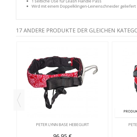
1 seitliche Öse für Leash Handle Pass
Wird mit einem Doppelklingen-Leinenschneider geliefert
17 ANDERE PRODUKTE DER GLEICHEN KATEGO
T
PRODUK
PETER LYNN BASE HEBEGURT
PET
96,95 €