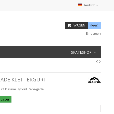
Deutsch
WAGEN
(leer)
Eintragen
SKATESHOP
GADE KLETTERGURT
surf Dakine Hybrid Renegade.
f Lager