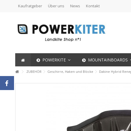
Kaufratgeber
Über uns
News
Kontakt
POWERKITE
MOUNTAINBOARDS
ZUBEHÖR
Geschirre, Haken und Blöcke
Dakine Hybrid Reneg