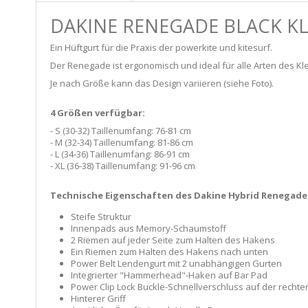
DAKINE RENEGADE BLACK K
Ein Hüftgurt für die Praxis der powerkite und kitesurf.
Der Renegade ist ergonomisch und ideal für alle Arten des K
Je nach Größe kann das Design variieren (siehe Foto).
4 Größen verfügbar:
- S (30-32) Taillenumfang: 76-81 cm
- M (32-34) Taillenumfang: 81-86 cm
- L (34-36) Taillenumfang: 86-91 cm
- XL (36-38) Taillenumfang: 91-96 cm
Technische Eigenschaften des Dakine Hybrid Renegade 
Steife Struktur
Innenpads aus Memory-Schaumstoff
2 Riemen auf jeder Seite zum Halten des Hakens
Ein Riemen zum Halten des Hakens nach unten
Power Belt Lendengurt mit 2 unabhängigen Gurten
Integrierter "Hammerhead"-Haken auf Bar Pad
Power Clip Lock Buckle-Schnellverschluss auf der rechte
Hinterer Griff