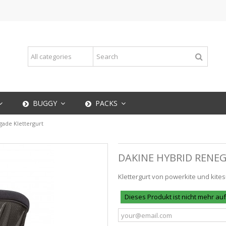
BUGGY
PACKS
ade Klettergurt
DAKINE HYBRID RENE
Klettergurt von powerkite und kite
Dieses Produkt ist nicht mehr au