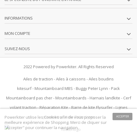
INFORMATIONS
MON COMPTE
SUIVEZ-NOUS
2022 Powered by Powerkiter. All Rights Reserved
Ailes de traction
-
Ailes à caissons
-
Ailes boudins
kitesurf
-
Mountainboard MBS
-
Buggy Peter Lynn
-
Pack
Mountainboard pas cher
-
Mountainboards
-
Harnais landkite
-
Cerf
volant traction
-
Réparation Kite
-
Barre de kite Flysurfer
-
Lignes
powerkite
-
Voile Peter Lynn
Powerkiter utilise les Cookies afin de vous proposer la
ACCEPTER
meilleure expérience de Shopping. Merci de cliquer sur
"Accepter" pour continuer la navigation.