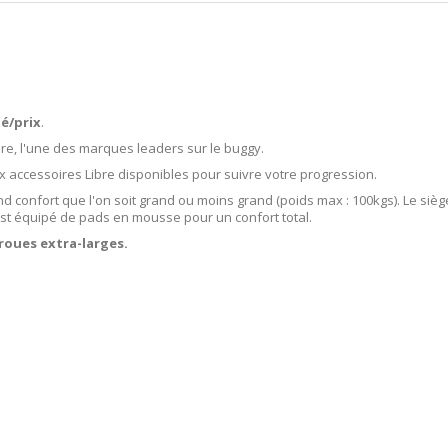
té/prix
.
Libre, l'une des marques leaders sur le buggy.
 accessoires Libre disponibles pour suivre votre progression.
d confort que l'on soit grand ou moins grand (poids max : 100kgs). Le siè
est équipé de pads en mousse pour un confort total.
roues extra-larges.