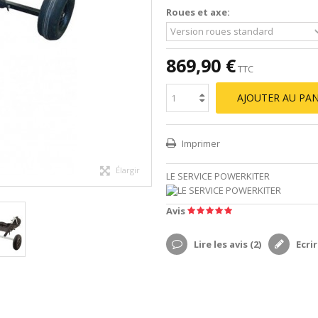
Roues et axe:
869,90 €
TTC
AJOUTER AU PAN
Imprimer
Élargir
LE SERVICE POWERKITER
Avis
Lire les avis (
2
)
Ecrir