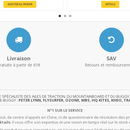
AJOUTER AU PANIER
DÉTAILS
Livraison
SAV
ratuite à partir de 65€
Retours et remboursem
TE SPÉCIALISTE DES AILES DE TRACTION, DU MOUNTAINBOARD ET DU BUG
TE-BUGGY :
PETER LYNN, FLYSURFER, OZONE, MBS, HQ KITES, KHEO, TRA
N°1 SUR LE SERVICE
isé, de centre d'appels en Chine, ni de questionnaire de résolution des pr
étails
. Il vous offre son expertise et une vision en temps réel sur le stock 
t le produit ne vous convient pas, on s'occupe de vous l'échanger ou de vo