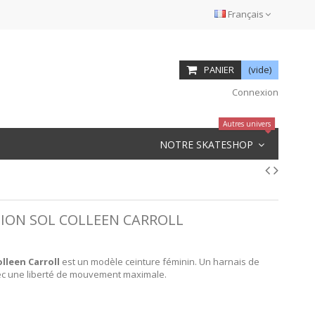
Français
PANIER
(vide)
Connexion
Autres univers
NOTRE SKATESHOP
 ION SOL COLLEEN CARROLL
olleen Carroll
est un modèle ceinture féminin. Un harnais de
ec une liberté de mouvement maximale.