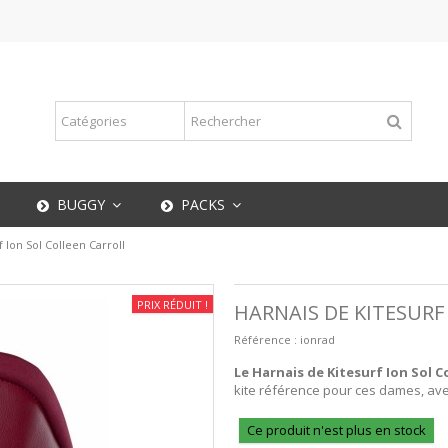
BUGGY
PACKS
 Ion Sol Colleen Carroll
PRIX RÉDUIT !
HARNAIS DE KITESURF
Référence :
ionrad
Le Harnais de Kitesurf Ion Sol C
kite référence pour ces dames, av
Ce produit n'est plus en stock