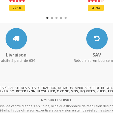
DÉTAILS
DÉTAILS
Livraison
SAV
ratuite à partir de 65€
Retours et remboursem
TE SPÉCIALISTE DES AILES DE TRACTION, DU MOUNTAINBOARD ET DU BUG
TE-BUGGY :
PETER LYNN, FLYSURFER, OZONE, MBS, HQ KITES, KHEO, TRA
N°1 SUR LE SERVICE
isé, de centre d'appels en Chine, ni de questionnaire de résolution des pr
étails
. Il vous offre son expertise et une vision en temps réel sur le stock 