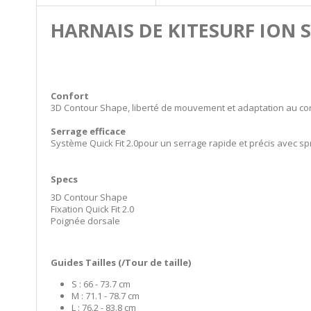
HARNAIS DE KITESURF ION 
Confort
3D Contour Shape, liberté de mouvement et adaptation au co
Serrage efficace
Système Quick Fit 2.0pour un serrage rapide et précis avec s
Specs
3D Contour Shape
Fixation Quick Fit 2.0
Poignée dorsale
Guides Tailles (/Tour de taille)
S : 66 - 73.7 cm
M : 71.1 - 78.7 cm
L : 76.2 - 83.8 cm