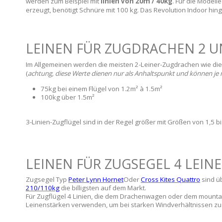
werden zum Beispiel mit
linien von 20m / 40kg
. Für die Modell
erzeugt, benötigt Schnüre mit 100 kg. Das Revolution Indoor h
LEINEN FÜR ZUGDRACHEN 2 U
Im Allgemeinen werden die meisten 2-Leiner-Zugdrachen wie di
(
achtung, diese Werte dienen nur als Anhaltspunkt und können je 
75kg bei einem Flügel von 1.2m² à 1.5m²
100kg über 1.5m²
3-Linien-Zugflügel sind in der Regel größer mit Größen von 1,5 b
LEINEN FÜR ZUGSEGEL 4 LEIN
Zugsegel Typ
Peter Lynn Hornet
Oder
Cross Kites Quattro
sind ü
210/110kg
die billigsten auf dem Markt.
Für Zugflügel 4 Linien, die dem Drachenwagen oder dem mounta
Leinenstärken verwenden, um bei starken Windverhältnissen zu