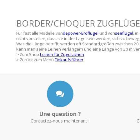
BORDER/CHOQUER ZUGFLÜGEL
Für fast alle Modelle von
depower-Erdflügel
und von
seeflügel
, i
nicht vorstellen, dass sie in der Lage sein werden, sich zu bew
Was die Länge betrifft, werden oft Standardgrößen zwischen 2
kann man seine Leinen verlängern und eine Länge von 30 m ver
> Zum Shop
Leinen für Zugdrachen
> Zurück zum Menü
Einkaufsführer
Une question ?
Contactez-nous maintenant !
G