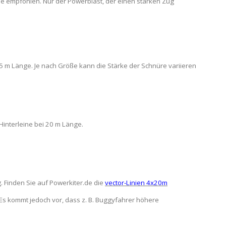
le empfohlen. Nur der Powerblast, der einen starken Zug
25 m Länge. Je nach Größe kann die Stärke der Schnüre variieren
Hinterleine bei 20 m Länge.
 Finden Sie auf Powerkiter.de die
vector-Linien 4x20m
s kommt jedoch vor, dass z. B. Buggyfahrer höhere