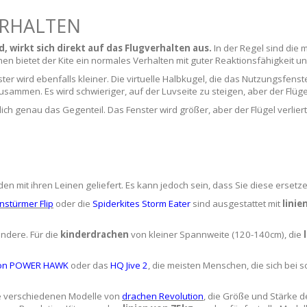
RHALTEN
 wirkt sich direkt auf das Flugverhalten aus.
In der Regel sind die
en bietet der Kite ein normales Verhalten mit guter Reaktionsfähigkeit un
ter wird ebenfalls kleiner. Die virtuelle Halbkugel, die das Nutzungsfenst
sammen. Es wird schwieriger, auf der Luvseite zu steigen, aber der Flüge
ürlich genau das Gegenteil. Das Fenster wird größer, aber der Flügel verlier
n mit ihren Leinen geliefert. Es kann jedoch sein, dass Sie diese ersetze
stürmer Flip
oder die
Spiderkites Storm Eater
sind ausgestattet mit
linie
andere. Für die
kinderdrachen
von kleiner Spannweite (120-140cm), die
l
tion POWER HAWK
oder das
HQ Jive 2
, die meisten Menschen, die sich be
e verschiedenen Modelle von
drachen Revolution
, die Größe und Stärke 