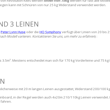
e von Revolution Kites werden
linien von 75kg
werden für fast alle Model
ingegen kann mit Schnüren von nur 25 kg Widerstand verwendet werden.
ND 3 LEINEN
e
Peter Lynn Hype
oder die
HQ Symphony
verfügt über Linien von 20 bis 
nach Modell variieren. Kontaktieren Sie uns, um mehr zu erfahren
) :
is 3.5m². Meistens entscheidet man sich für 170 kg Vorderleine und 75 kg 
EN
blicherweise mit 20 m langen Leinen ausgestattet, Widerstand 200/100 kg.
inboard, in der Regel werden auch 4x20m 210/110kg Leinen verwendet. E
 fahren.