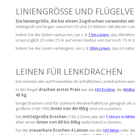
LINIENGRÖSSE UND FLÜGELVE
Die
leinengröße, die bei einem Zugdrachen verwendet wird,
mittelgroß und liegen zwischen 20 und 25 Metern. Mit diesen Lein
Indem Sie die Zeilen verkürzen, um z. B
15m-Linien
, das Windfens
ursprünglich 20 oder 25 m auf einen Radius von nur noch 15 m zu
Indem Sie die Linien verlängern, um z. B
30m-Linien
, das ist nat
LEINEN FÜR LENKDRACHEN
Die meisten der auf Powerkiter.de erhältlichen Lenkdrachen werde
In der Regel
drachen erster Preis
wie die
HQ Ecoline
, die
Wolken
45 kg
.
Einige Drachen sind für stärkere Windverhältnisse geeignet als 
größere (140-190)
linien von 40/45kg
sind vorzuziehen.
Die
mittelgroße Drachen
(190-220cm) wie der
Colours in Mo
eher einen
linien von 60 bis 80kg
widerstand zu leisten.
Für die
steuerbare Drachen 4 Leinen
wie der
HQ Mojo
oder di