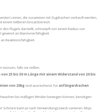
 meisten Leinen, die zusammen mit Zugdrachen verkauft werden,
d einem mittleren Einsatzbereich.
er des Flügels darstellt, schrumpft von einem Radius von
l gewinnt an Manövrierfähigkeit.
t an Reaktionsfähigkeit.
n müssen, falls sie reißen.
n von 25 bis 30 m Länge mit einem Widerstand von 20 bis
inien von 20kg
sind ausreichend. Für
anfängerdrachen
i schwachen bis mäßigen Winden bewegen können, benötigen
der Schnüre kann je nach Verwendungszweck variieren. Mojo