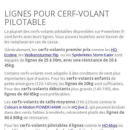
LIGNES POUR CERF-VOLANT
PILOTABLE
La plupart des cerfs-volants pilotables disponibles sur Powerkiter.fr
sont livrés avec leurs lignes. Vous pouvez toutefois avoir besoin de
les remplacer en cas de casse.
Généralement, les
cerfs-volants premier prix
comme les
HQ
Ecoline
, les
Wolkensturmer Flip
ou les
Spiderkites Storm Eater
sont
équipés de
lignes de 25 à 30m, avec une résistance de 20 à
45kg
.
Certains cerfs-volants sont adaptés à des conditions de vent plus
importantes que d'autres. Pour les
cerfs-volants enfants
de
petite envergure (120-140cm), les
lignes de 20kg
sont suffisantes.
Pour des
cerfs-volants débutants
plus grands (140-190), des
lignes de 40/45kg
sont préférables.
Les
cerfs-volants de taille moyenne
(190-220cm) comme le
Colours in Motion POWER HAWK
ou le
HQ Jive 2
, qui peuvent évoluer
dans des vents faibles à modérés, nécessitent plutôt des
lignes de
60 à 80kg
de résistance.
Pour les
cerfs-volants pilotables 4 lignes
comme le
HQ Mojo
ou