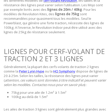
les différents modèles de
cerf-volant Revolution
, les tailles et la
résistance des lignes peut varier selon l'utilisation. Les Mojo sont
par exemple livrés avec des
lignes de 20m / 40kg
. Pour les
modèles de Revolution Kites, des
lignes de 75kg
sont
recommandées pour quasiment tous les modèles. Seul le
Powerblast, qui génére une forte traction, nécessite des lignes de
100kg. A l'inverse, le Revolution Indoor peut-être utilisé avec des
lignes de 25kg de résistance seulement.
LIGNES POUR CERF-VOLANT DE
TRACTION 2 ET 3 LIGNES
Généralement, la plupart des cerfs-volants de traction 2 lignes
comme la
Peter Lynn Hype
ou la
HQ Symphony
dispose de lignes de
20 à 25m. Selon les tailles, la résistance des lignes peut varier
(
attention, ces valeurs sont données à titre indicatif et peuvent varier
selon les modèles. Contactez-nous pour en savoir plus
) :
75kg pour une aile de 1.2m² à 1.5m²
100kg au-delà de 1.5m²
Les ailes de traction 3 lignes sont généralement plus grandes avec