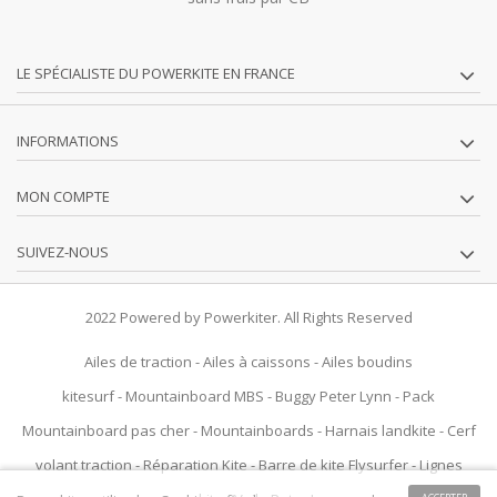
LE SPÉCIALISTE DU POWERKITE EN FRANCE
INFORMATIONS
MON COMPTE
SUIVEZ-NOUS
2022 Powered by Powerkiter. All Rights Reserved
Ailes de traction
-
Ailes à caissons
-
Ailes boudins
kitesurf
-
Mountainboard MBS
-
Buggy Peter Lynn
-
Pack
Mountainboard pas cher
-
Mountainboards
-
Harnais landkite
-
Cerf
volant traction
-
Réparation Kite
-
Barre de kite Flysurfer
-
Lignes