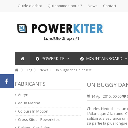
Guide d'achat
Qui sommes-nous ?
News
Contact
POWERKITE
MOUNTAINBOARD
Blog
News
Un buggy dans le désert
FABRICANTS
UN BUGGY DAN
Aeryn
14 Apr 2015, 00:00
Aqua Marina
Charles Hedrich est un 
Colours In Motion
l'Atlantique à la rame. 
solitaire, s'est lancé u
Cross Kites - Powerkites
sa partie la plus longu
Dakine - Sac à dos