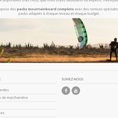
t disponibles chez nous, que vous soyez débutants ou experts, freestyle
propose des
packs mountainboard complets
avec des remises spéciales 
packs adaptés à chaque niveau et chaque budget.
E
SUIVEZ-NOUS
andes
s de marchandise
ses