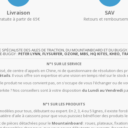
Livraison
SAV
ratuite à partir de 65€
Retours et remboursem
TE SPÉCIALISTE DES AILES DE TRACTION, DU MOUNTAINBOARD ET DU BUG
TE-BUGGY :
PETER LYNN, FLYSURFER, OZONE, MBS, HQ KITES, KHEO, TRA
N°1 SUR LE SERVICE
isé, de centre d'appels en Chine, ni de questionnaire de résolution des pr
étails
. Il vous offre son expertise et une vision en temps réel sur le stock 
t le produit ne vous convient pas, on s'occupe de vous l'échanger ou de vo
rkite ? Nos conseillers sont à votre disposition
du Lundi au Vendredi
pa
N°1 SUR LES PRODUITS
modèles pour tous, débutant ou expert. En 2, 3, 4 ou 5 lignes, il existe f
ière d'aile à caissons pour que vous puissiez bénéficier des produits le
 de pièces détachées pour le
Mountainboard
: roues, plateaux, fixation