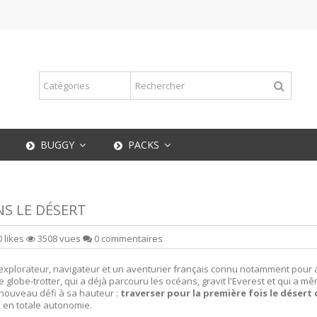
BUGGY
PACKS
S LE DÉSERT
0
likes
3508 vues
0 commentaires
explorateur, navigateur et un aventurier français connu notamment pour 
Ce globe-trotter, qui a déjà parcouru les océans, gravit l'Everest et qui a 
n nouveau défi à sa hauteur :
traverser pour la première fois le désert 
e, en totale autonomie.