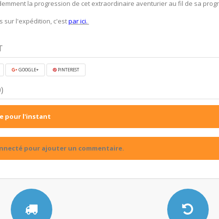
emment la progression de cet extraordinaire aventurier au fil de sa prog
 sur l'expédition, c'est
par ici.
T
GOOGLE+
PINTEREST
)
 pour l'instant
onnecté pour ajouter un commentaire.