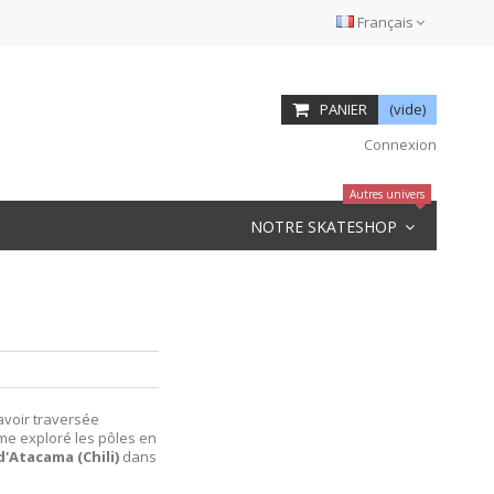
Français
PANIER
(vide)
Connexion
Autres univers
NOTRE SKATESHOP
avoir traversée
même exploré les pôles en
d'Atacama (Chili)
dans