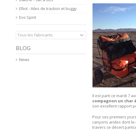
Elliot - Ailes de traction et buggy
Evo Spirit
BLOG
News
Il est parti ce mardi 7 
compagnon un char à 
son excellent rapport po
Pour ses premiers jours
canyons arides dont le 
travers ce désert parti