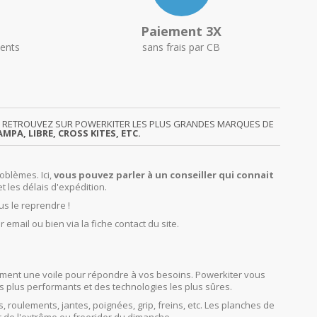
Paiement 3X
ents
sans frais par CB
GY. RETROUVEZ SUR POWERKITER LES PLUS GRANDES MARQUES DE
MPA, LIBRE, CROSS KITES, ETC.
oblèmes. Ici,
vous pouvez parler à un conseiller qui connait
et les délais d'expédition.
us le reprendre !
r email ou bien via la fiche contact du site.
orcément une voile pour répondre à vos besoins. Powerkiter vous
s plus performants et des technologies les plus sûres.
s, roulements, jantes, poignées, grip, freins, etc. Les planches de