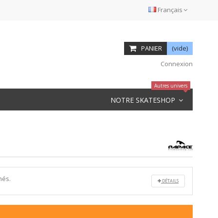
Français
PANIER
(vide)
Connexion
Autres univers
NOTRE SKATESHOP
més.
DÉTAILS