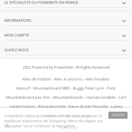
LE SPÉCIALISTE DU POWERKITE EN FRANCE
INFORMATIONS
MON COMPTE
SUIVEZ-NOUS
2022 Powered by Powerkiter. All Rights Reserved
Ailes de traction
-
Ailes à caissons
-
Ailes boudins
kitesurf
-
Mountainboard MBS
-
Buggy Peter Lynn
-
Pack
Mountainboard pas cher
-
Mountainboards
-
Harnais landkite
-
Cerf
volant traction
-
Réparation Kite
-
Barre de kite Flysurfer
-
Lignes
powerkite
-
Voile Peter Lynn
Powerkiter utilise les Cookies afin de vous proposer la
ACCEPTER
meilleure expérience de Shopping. Merci de cliquer sur
"Accepter" pour continuer la navigation.