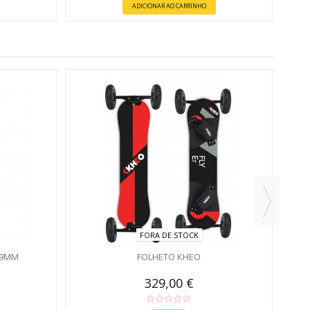
ADICIONAR AO CARRINHO
CO
FORA DE STOCK
39MM
FOLHETO KHEO
329,00 €