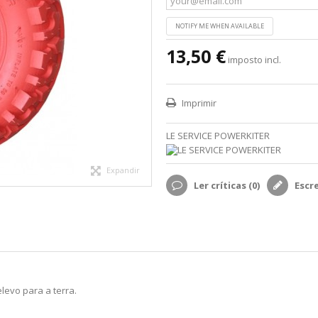
NOTIFY ME WHEN AVAILABLE
13,50 €
imposto incl.
Imprimir
LE SERVICE POWERKITER
Expandir
Ler críticas (
0
)
Escr
evo para a terra.