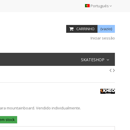
Portugués
CARRINHO
(vazio)
Iniciar sessão
SKATESHOP
ara mountainboard. Vendido individualmente.
 em stock