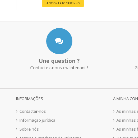
ADICIONAR AO CARRINHO
Une question ?
Contactez-nous maintenant !
G
INFORMAÇÕES
A MINHA CO
Contactar-nos
As minhas
Informação jurídica
As minhas 
Sobre nós
As minhas f