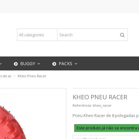
BUGGY
PACKS
s de ar
Kheo Pneu Racer
KHEO PNEU RACER
Referência:
kheo_racer
Pneu Kheo Racer de 8 polegadas p
Este produto já não se encontra