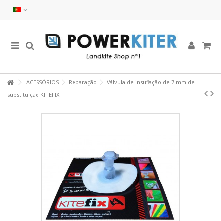
ACESSÓRIOS
Reparação
Válvula de insuflação de 7 mm de
substituição KITEFIX