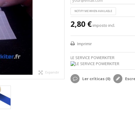
NOTIFY ME WHEN AVAILABLE
2,80 €
imposto incl.
Imprimir
LE SERVICE POWERKITER
Expandir
Ler críticas (
0
)
Escr