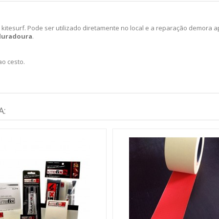
 kitesurf. Pode ser utilizado diretamente no local e a reparação demora
duradoura
.
ao cesto.
A: