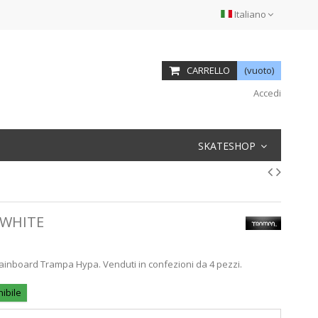
Italiano
CARRELLO
(vuoto)
Accedi
SKATESHOP
 WHITE
tainboard Trampa Hypa. Venduti in confezioni da 4 pezzi.
ibile