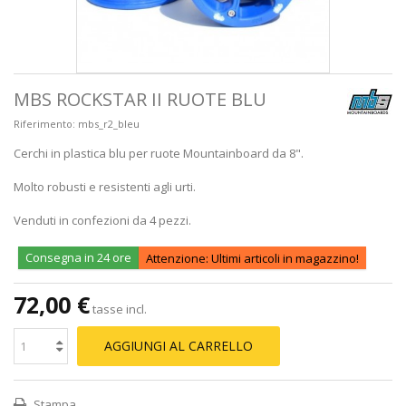
MBS ROCKSTAR II RUOTE BLU
Riferimento:
mbs_r2_bleu
Cerchi in plastica blu per ruote Mountainboard da 8".
Molto robusti e resistenti agli urti.
Venduti in confezioni da 4 pezzi.
Consegna in 24 ore
Attenzione: Ultimi articoli in magazzino!
72,00 €
tasse incl.
AGGIUNGI AL CARRELLO
Stampa