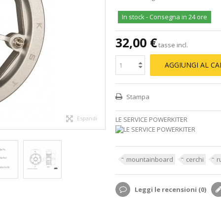
In stock - Consegna in 24 ore
32,00 €
tasse incl.
AGGIUNGI AL C
Stampa
Espandi
LE SERVICE POWERKITER
mountainboard
cerchi
r
Leggi le recensioni (
0
)