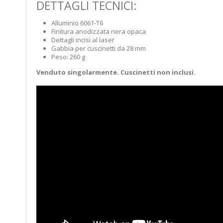
DETTAGLI TECNICI:
Alluminio 6061-T6
Finitura anodizzata nera opaca
Dettagli incisi al laser
Gabbia per cuscinetti da 28 mm
Peso: 260 g
Venduto singolarmente. Cuscinetti non inclusi.