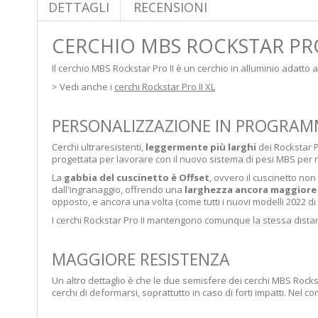
DETTAGLI
RECENSIONI
CERCHIO MBS ROCKSTAR PRO
Il cerchio MBS Rockstar Pro II è un cerchio in alluminio adatto a 
> Vedi anche i
cerchi Rockstar Pro II XL
PERSONALIZZAZIONE IN PROGRA
Cerchi ultraresistenti,
leggermente più larghi
dei Rockstar P
progettata per lavorare con il nuovo sistema di pesi MBS per mo
La
gabbia del cuscinetto è Offset
, ovvero il cuscinetto non
dall'ingranaggio, offrendo una
larghezza ancora maggiore 
opposto, e ancora una volta (come tutti i nuovi modelli 2022 d
I cerchi Rockstar Pro II mantengono comunque la stessa distanz
MAGGIORE RESISTENZA
Un altro dettaglio è che le due semisfere dei cerchi MBS Rocks
cerchi di deformarsi, soprattutto in caso di forti impatti. Nel