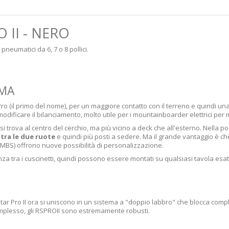
 II - NERO
pneumatici da 6, 7 o 8 pollici.
MMA
ro (il primo del nome), per un maggiore contatto con il terreno e quindi una
dificare il bilanciamento, molto utile per i mountainboarder elettrici per me
 si trova al centro del cerchio, ma più vicino a deck che all'esterno. Nella 
tra le due ruote
e quindi più posti a sedere. Ma il grande vantaggio è che
i MBS) offrono nuove possibilità di personalizzazione.
a tra i cuscinetti, quindi possono essere montati su qualsiasi tavola esatt
tar Pro II ora si uniscono in un sistema a "doppio labbro" che blocca compl
 complesso, gli RSPROII sono estremamente robusti.