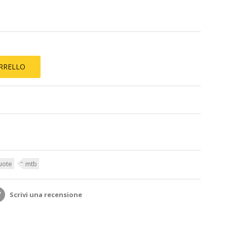
ARRELLO
uote
mtb
Scrivi una recensione