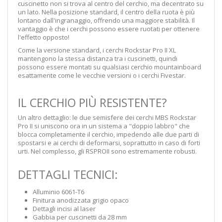
cuscinetto non si trova al centro del cerchio, ma decentrato su
un lato. Nella posizione standard, il centro della ruota è più
lontano dall'ingranaggio, offrendo una maggiore stabilità. Il
vantaggio è che i cerchi possono essere ruotati per ottenere
l'effetto opposto!
Come la versione standard, i cerchi Rockstar Pro II XL
mantengono la stessa distanza tra i cuscinetti, quindi
possono essere montati su qualsiasi cerchio mountainboard
esattamente come le vecchie versioni o i cerchi Fivestar.
IL CERCHIO PIÙ RESISTENTE?
Un altro dettaglio: le due semisfere dei cerchi MBS Rockstar
Pro II si uniscono ora in un sistema a "doppio labbro" che
blocca completamente il cerchio, impedendo alle due parti di
spostarsi e ai cerchi di deformarsi, soprattutto in caso di forti
urti. Nel complesso, gli RSPROII sono estremamente robusti.
DETTAGLI TECNICI:
Alluminio 6061-T6
Finitura anodizzata grigio opaco
Dettagli incisi al laser
Gabbia per cuscinetti da 28 mm