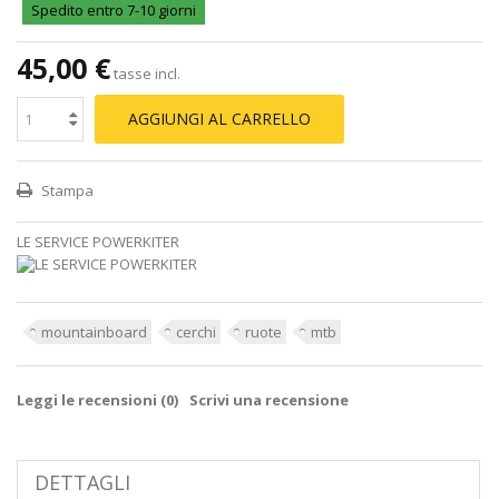
Spedito entro 7-10 giorni
45,00 €
tasse incl.
AGGIUNGI AL CARRELLO
Stampa
LE SERVICE POWERKITER
mountainboard
cerchi
ruote
mtb
Leggi le recensioni (
0
)
Scrivi una recensione
DETTAGLI