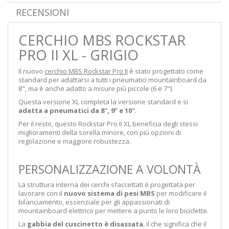
RECENSIONI
CERCHIO MBS ROCKSTAR
PRO II XL - GRIGIO
Il nuovo
cerchio MBS Rockstar Pro II
è stato progettato come
standard per adattarsi a tutti i pneumatici mountainboard da
8", ma è anche adatto a misure più piccole (6 e 7").
Questa versione XL completa la versione standard e si
adatta a pneumatici da 8", 9" e 10"
.
Per il resto, questo Rockstar Pro II XL beneficia degli stessi
miglioramenti della sorella minore, con più opzioni di
regolazione e maggiore robustezza.
PERSONALIZZAZIONE A VOLONTÀ
La struttura interna dei cerchi sfaccettati è progettata per
lavorare con il
nuovo sistema di pesi MBS
per modificare il
bilanciamento, essenziale per gli appassionati di
mountainboard elettrico per mettere a punto le loro biciclette.
La
gabbia del cuscinetto è disassata
, il che significa che il