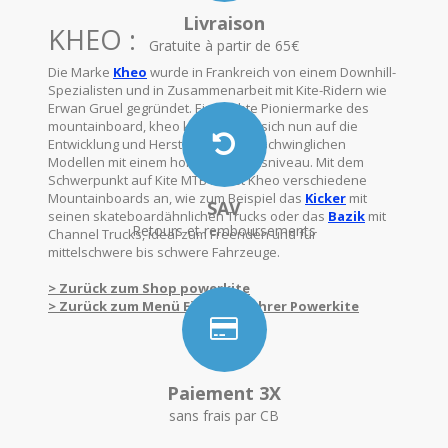
Livraison
KHEO :
Gratuite à partir de 65€
Die Marke
Kheo
wurde in Frankreich von einem Downhill-
Spezialisten und in Zusammenarbeit mit Kite-Ridern wie
Erwan Gruel gegründet. Eine echte Pioniermarke des
mountainboard, kheo konzentriert sich nun auf die
Entwicklung und Herstellung von erschwinglichen
Modellen mit einem hohen Qualitätsniveau. Mit dem
Schwerpunkt auf Kite MTB bietet Kheo verschiedene
Mountainboards an, wie zum Beispiel das
Kicker
mit
SAV
seinen skateboardähnlichen Trucks oder das
Bazik
mit
Retours et remboursements
Channel Trucks, ideal zum Freeriden und für
mittelschwere bis schwere Fahrzeuge.
> Zurück zum Shop powerkite
> Zurück zum Menü Einkaufsführer Powerkite
Paiement 3X
sans frais par CB