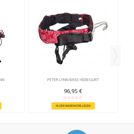
SP
YNN
PETER LYNN BASE HEBEGURT
96,95 €
IN DEN WARENKORB LEGEN