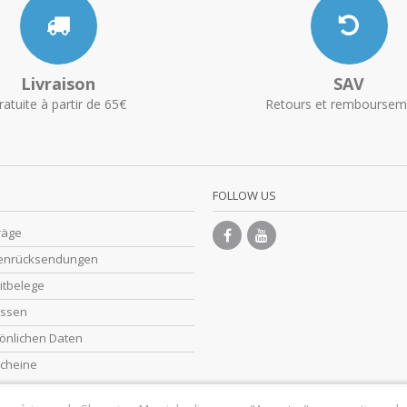
Livraison
SAV
ratuite à partir de 65€
Retours et remboursem
FOLLOW US
räge
enrücksendungen
itbelege
essen
önlichen Daten
cheine