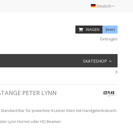
Deutsch
WAGEN
(leer)
Eintragen
SKATESHOP
STANGE PETER LYNN
e Standard Bar für powerkite 4-Leiner Kites mit Handgelenksleash.
 Peter Lynn Hornet oder HQ Beamer.