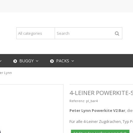
BUGGY
PACKS
ter Lynn
4-LEINER POWERKITE-
Referenz:
pl_bar4
Peter Lynn Powerkite V2 Bar
, di
Für alle 4-Leiner Zugdrachen, Typ