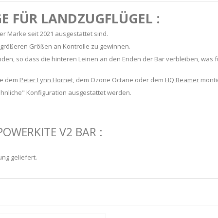
GE FÜR LANDZUGFLÜGEL :
der Marke seit 2021 ausgestattet sind.
i größeren Größen an Kontrolle zu gewinnen.
nden, so dass die hinteren Leinen an den Enden der Bar verbleiben, was f
wie dem
Peter Lynn Hornet
, dem Ozone Octane oder dem
HQ Beamer
monti
ähnliche" Konfiguration ausgestattet werden.
POWERKITE V2 BAR :
ng geliefert.