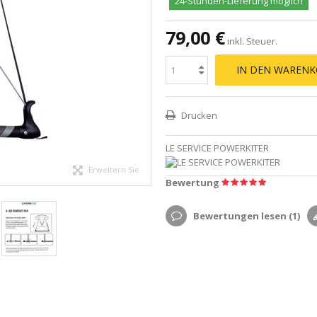
24-Stunden-Lieferung möglich
79,00 €
inkl. Steuer.
IN DEN WARENK
Drucken
LE SERVICE POWERKITER
Erweitern Sie
Bewertung
Bewertungen lesen (
1
)