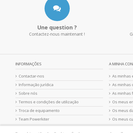
Une question ?
Contactez-nous maintenant !
G
INFORMAÇÕES
A MINHA CO
Contactar-nos
As minhas
Informação jurídica
As minhas 
Sobre nós
As minhas f
Termos e condições de utilização
Os meus e
Troca de equipamento
Os meus d
Team Powerkiter
Os meus c