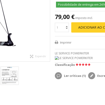
Possibilidade de entrega em 24 
79,00 €
imposto incl.
ADICIONAR AO 
Imprimir
LE SERVICE POWERKITER
Expandir
Classificação
Ler críticas (
1
)
Escr