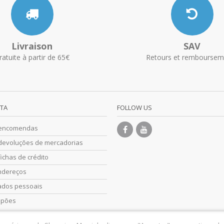
Livraison
SAV
ratuite à partir de 65€
Retours et remboursem
NTA
FOLLOW US
 encomendas
devoluções de mercadorias
ichas de crédito
ndereços
ados pessoais
upões