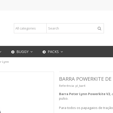
BUGGY
PACKS
er Lynn
BARRA POWERKITE DE 
Referência:
pl_bar4
Barra Peter Lynn Powerkite V2
,
pulso.
Para todos os papagaios de tração