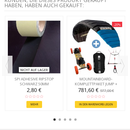
KUNDEN, DIE DIESES PRODUKT GEKAUFT
HABEN, HABEN AUCH GEKAUFT:
-20%
NICHT AUF LAGER
SPI ADHESIVE RIPSTOP
MOUNTAINBOARD-
SCHWARZ 50MM
KOMPLETTPAKET JUMP +
2,80 €
781,60 €
977,00 €
MEHR
IN DEN WARENKORB LEGEN