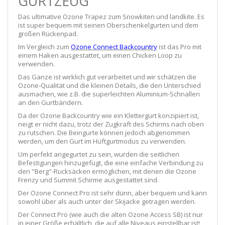
GURTZEUG
Das ultimative Ozone Trapez zum Snowkiten und landkite. Es
ist super bequem mit seinen Oberschenkelgurten und dem
großen Rückenpad.
Im Vergleich zum
Ozone Connect Backcountry
ist das Pro mit
einem Haken ausgestattet, um einen Chicken Loop zu
verwenden.
Das Ganze ist wirklich gut verarbeitet und wir schätzen die
Ozone-Qualität und die kleinen Details, die den Unterschied
ausmachen, wie z.B. die superleichten Aluminium-Schnallen
an den Gurtbändern.
Da der Ozone Backcountry wie ein Klettergurt konzipiert ist,
neigt er nicht dazu, trotz der Zugkraft des Schirms nach oben
zu rutschen. Die Beingurte können jedoch abgenommen
werden, um den Gurt im Hüftgurtmodus zu verwenden.
Um perfekt angegurtet zu sein, wurden die seitlichen
Befestigungen hinzugefügt, die eine einfache Verbindung zu
den "Berg"-Rucksäcken ermöglichen, mit denen die Ozone
Frenzy und Summit Schirme ausgestattet sind.
Der Ozone Connect Pro ist sehr dünn, aber bequem und kann
sowohl über als auch unter der Skijacke getragen werden.
Der Connect Pro (wie auch die alten Ozone Access SB) ist nur
in einer Größe erhältlich, die auf alle Niveaus einstellbar ist!