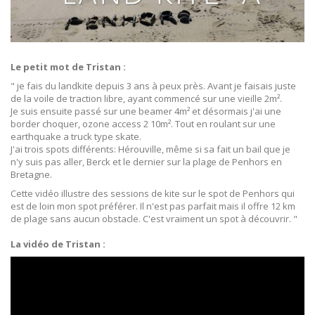
Le petit mot de Tristan :
" je fais du landkite depuis 3 ans à peux près. Avant je faisais juste
de la voile de traction libre, ayant commencé sur une vieille 2m².
Je suis ensuite passé sur une beamer 4m² et désormais j'ai une
border choquer, ozone access 2 10m². Tout en roulant sur une
earthquake a truck type skate.
J'ai trois spots différents: Hérouville, même si sa fait un bail que je
n'y suis pas aller, Berck et le dernier sur la plage de Penhors en
Bretagne.
Cette vidéo illustre des sessions de kite sur le spot de Penhors qui
est de loin mon spot préférer. Il n'est pas parfait mais il offre 12 km
de plage sans aucun obstacle. C'est vraiment un spot à découvrir. "
La vidéo de Tristan :