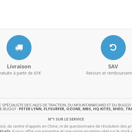
Livraison
SAV
ratuite à partir de 65€
Retours et remboursem
TE SPÉCIALISTE DES AILES DE TRACTION, DU MOUNTAINBOARD ET DU BUG
TE-BUGGY :
PETER LYNN, FLYSURFER, OZONE, MBS, HQ KITES, KHEO, TRA
N°1 SUR LE SERVICE
isé, de centre d'appels en Chine, ni de questionnaire de résolution des pr
étails
. Il vous offre son expertise et une vision en temps réel sur le stock 