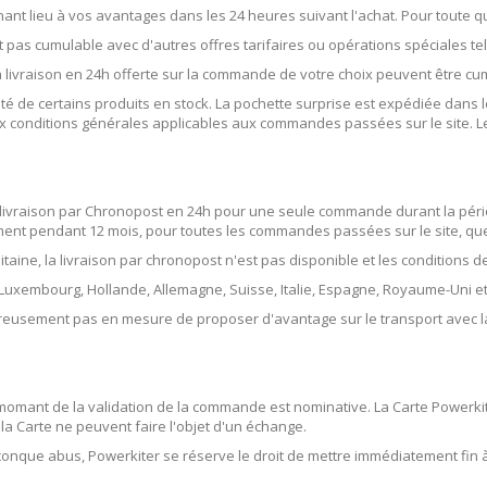
nt lieu à vos avantages dans les 24 heures suivant l'achat. Pour toute q
pas cumulable avec d'autres offres tarifaires ou opérations spéciales te
a livraison en 24h offerte sur la commande de votre choix peuvent être c
ité de certains produits en stock. La pochette surprise est expédiée dans 
ux conditions générales applicables aux commandes passées sur le site. 
ivraison par Chronopost en 24h pour une seule commande durant la période 
ment pendant 12 mois, pour toutes les commandes passées sur le site, qu
itaine, la livraison par chronopost n'est pas disponible et les conditions d
, Luxembourg, Hollande, Allemagne, Suisse, Italie, Espagne, Royaume-Uni et
eusement pas en mesure de proposer d'avantage sur le transport avec la
u momant de la validation de la commande est nominative. La Carte Powerki
la Carte ne peuvent faire l'objet d'un échange.
elconque abus, Powerkiter se réserve le droit de mettre immédiatement fin