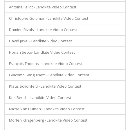
Antoine Fallot - Landkite Video Contest
Christophe Guiomar - Landkite Video Contest
Damien Rivals - Landkite Video Contest
David Jaxel - Landkite Video Contest
Florian Secco- Landkite Video Contest
François Thomas - Landkite Video Contest
Giacomo Sanguinetti - Landkite Video Contest
Klaus Schonfeld - Landkite Video Contest
Kris Beech - Landkite Video Contest
Micha Van Duinen - Landkite Video Contest
Morten Klingenberg - Landkite Video Contest