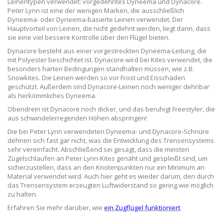
Leinentypen verwendet: vorgedehntes Dyneema und Dynacore.
Peter Lynn ist eine der wenigen Marken, die ausschließlich
Dyneema- oder Dyneema-basierte Leinen verwendet. Der
Hauptvorteil von Leinen, die nicht gedehnt werden, liegt darin, dass
sie eine viel bessere Kontrolle über den Flügel bieten.
Dynacore besteht aus einer vorgestreckten Dyneema-Leitung, die
mit Polyester beschichtet ist. Dynacore wird bei Kites verwendet, die
besonders harten Bedingungen standhalten müssen, wie z.B.
Snowkites. Die Leinen werden so vor Frost und Eisschäden
geschützt. Außerdem sind Dynacore-Leinen noch weniger dehnbar
als herkömmliches Dyneema.
Obendrein ist Dynacore noch dicker, und das beruhigt Freestyler, die
aus schwindelerregenden Höhen abspringen!
Die bei Peter Lynn verwendeten Dyneema- und Dynacore-Schnüre
dehnen sich fast gar nicht, was die Entwicklung des Trensensystems
sehr vereinfacht. Abschließend sei gesagt, dass die meisten
Zügelschlaufen an Peter Lynn-Kites genäht und gespleißt sind, um
sicherzustellen, dass an den Knotenpunkten nur ein Minimum an
Material verwendet wird. Auch hier geht es wieder darum, den durch
das Trensensystem erzeugten Luftwiderstand so gering wie möglich
zu halten.
Erfahren Sie mehr darüber, wie
ein Zugflügel funktioniert
.