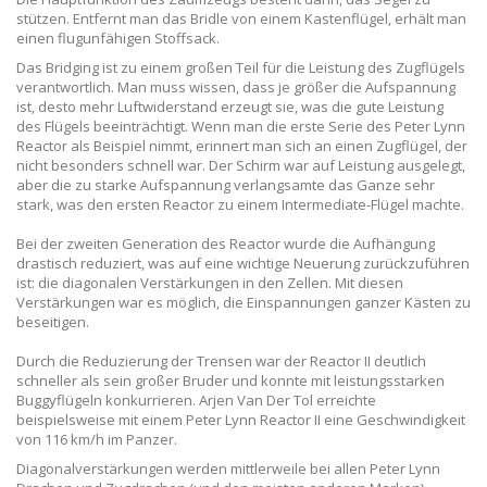
stützen. Entfernt man das Bridle von einem Kastenflügel, erhält man
einen flugunfähigen Stoffsack.
Das Bridging ist zu einem großen Teil für die Leistung des Zugflügels
verantwortlich. Man muss wissen, dass je größer die Aufspannung
ist, desto mehr Luftwiderstand erzeugt sie, was die gute Leistung
des Flügels beeinträchtigt. Wenn man die erste Serie des Peter Lynn
Reactor als Beispiel nimmt, erinnert man sich an einen Zugflügel, der
nicht besonders schnell war. Der Schirm war auf Leistung ausgelegt,
aber die zu starke Aufspannung verlangsamte das Ganze sehr
stark, was den ersten Reactor zu einem Intermediate-Flügel machte.
Bei der zweiten Generation des Reactor wurde die Aufhängung
drastisch reduziert, was auf eine wichtige Neuerung zurückzuführen
ist: die diagonalen Verstärkungen in den Zellen. Mit diesen
Verstärkungen war es möglich, die Einspannungen ganzer Kästen zu
beseitigen.
Durch die Reduzierung der Trensen war der Reactor II deutlich
schneller als sein großer Bruder und konnte mit leistungsstarken
Buggyflügeln konkurrieren. Arjen Van Der Tol erreichte
beispielsweise mit einem Peter Lynn Reactor II eine Geschwindigkeit
von 116 km/h im Panzer.
Diagonalverstärkungen werden mittlerweile bei allen Peter Lynn