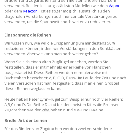
Drachen und Zugdrachen (und den meisten anderen Marken)
verwendet. Bei den leistungsstärksten Modellen wie dem
Vapor
oder dem
Reactor III
ist es sogar möglich, zusätzlich zu den
diagonalen Verstärkungen auch horizontale Verstärkungen zu
verwenden, um die Spannweite noch weiter zu reduzieren.
Einspannen: die Reihen
Wir wissen nun, wie wir die Einspannung um mindestens 50 %
reduzieren können, indem wir Verstärkungen in den Senkkästen
verwenden. Aber wie kann man noch weiter gehen?
Wenn Sie sich einen alten Zugflügel ansehen, werden Sie
feststellen, dass er mit mehr als einer Reihe von Flanschen
ausgestattet ist. Diese Reihen werden normalerweise mit
Buchstaben bezeichnet: A, B, C, D, E usw. Im Laufe der Zeit und nach
vielen Versuchen hat man festgestellt, dass man einen Großteil
dieser Reihen weglassen kann.
Heute haben Peter Lynn-Flügel zum Beispiel nur noch vier Reihen:
A,B,C und D. Die Reihe D sind bei den meisten Kites die Bremsen.
Zugdrachen wie der
Vibe
haben nur die A- und B-Reihe.
Bridle: Art der Leinen
Für das Binden von Zugdrachen werden zwei verschiedene