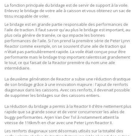
La fonction principale du bridage est de servir de support à la voile.
Enlevez le bridage de votre aile à caisson et vous obtenez un sac de
tissu incapable de voler.
Le bridage est en grande partie responsable des performances de
l'aile de traction. Il faut savoir qu'au plus le bridage est important, au
plus cela génère de trainée, ce qui impacte les bonnes
performances de l'aile. Si l'on prend la première série de Peter Lynn
Reactor comme exemple, on se souvient d'une aile de traction qui
n'était pas particulièrement rapide. La voile était conçue pour être
performante mais le bridage trop important ralentissait grandement
le tout, ce qui faisait de la Reactor première du nom une aile
intermédiaire.
La deuxième génération de Reactor a subie une réduction drastique
de son bridage grâce à une innovation majeure : l'ajout de renforts
diagonaux dans les caissons. Avec ces renforts, il devenait possible
de supprimer les bridages sur des caissons entiers.
La réduction du bridage a permis à la Reactor II d'être nettement plus
rapide que sa grande soeur et de venir concurrencer les ailes de
buggy performantes. Arjen Van Der Tol à notamment atteint la
vitesse de 116km/h en char avec une Peter Lynn Reactor II.
Les renforts diagonaux sont désormais utlisés sur la totalité des