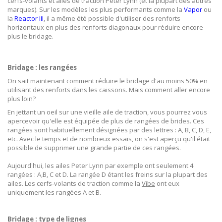
cerfs-volants et ailes de traction Peter Lynn (et la plupart des autres
marques). Sur les modèles les plus performants comme la
Vapor
ou
la
Reactor III
, il a même été possible d'utiliser des renforts
horizontaux en plus des renforts diagonaux pour réduire encore
plus le bridage.
Bridage : les rangées
On sait maintenant comment réduire le bridage d'au moins 50% en
utilisant des renforts dans les caissons. Mais comment aller encore
plus loin?
En jettant un oeil sur une vieille aile de traction, vous pourrez vous
apercevoir qu'elle est équipée de plus de rangées de brides. Ces
rangées sont habituellement désignées par des lettres : A, B, C, D, E,
etc. Avec le temps et de nombreux essais, on s'est aperçu qu'il était
possible de supprimer une grande partie de ces rangées.
Aujourd'hui, les ailes Peter Lynn par exemple ont seulement 4
rangées : A,B, C et D. La rangée D étant les freins sur la plupart des
ailes. Les cerfs-volants de traction comme la
Vibe
ont eux
uniquement les rangées A et B.
Bridage : type de lignes