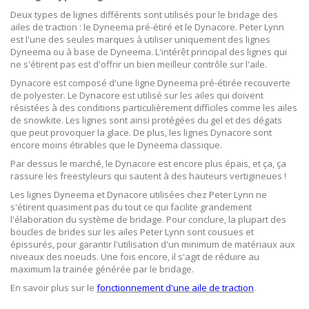
Deux types de lignes différents sont utilisés pour le bridage des
ailes de traction : le Dyneema pré-étiré et le Dynacore. Peter Lynn
est l'une des seules marques à utiliser uniquement des lignes
Dyneema ou à base de Dyneema. L'intérêt principal des lignes qui
ne s'étirent pas est d'offrir un bien meilleur contrôle sur l'aile.
Dynacore est composé d'une ligne Dyneema pré-étirée recouverte
de polyester. Le Dynacore est utilisé sur les ailes qui doivent
résistées à des conditions particulièrement difficiles comme les ailes
de snowkite. Les lignes sont ainsi protégées du gel et des dégats
que peut provoquer la glace. De plus, les lignes Dynacore sont
encore moins étirables que le Dyneema classique.
Par dessus le marché, le Dynacore est encore plus épais, et ça, ça
rassure les freestyleurs qui sautent à des hauteurs vertigineues !
Les lignes Dyneema et Dynacore utilisées chez Peter Lynn ne
s'étirent quasiment pas du tout ce qui facilite grandement
l'élaboration du système de bridage. Pour conclure, la plupart des
boucles de brides sur les ailes Peter Lynn sont cousues et
épissurés, pour garantir l'utilisation d'un minimum de matériaux aux
niveaux des noeuds. Une fois encore, il s'agit de réduire au
maximum la trainée générée par le bridage.
En savoir plus sur le
fonctionnement d'une aile de traction
.