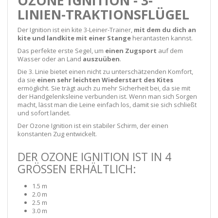
OZONE IGNITION - 3-
LINIEN-TRAKTIONSFLÜGEL
Der Ignition ist ein kite 3-Leiner-Trainer,
mit dem du dich an
kite und landkite mit einer Stange
herantasten kannst.
Das perfekte erste Segel, um
einen Zugsport
auf dem
Wasser oder an Land
auszuüben
.
Die 3. Linie bietet einen nicht zu unterschätzenden Komfort,
da sie
einen sehr leichten Wiederstart des Kites
ermöglicht. Sie trägt auch zu mehr Sicherheit bei, da sie mit
der Handgelenksleine verbunden ist. Wenn man sich Sorgen
macht, lässt man die Leine einfach los, damit sie sich schließt
und sofort landet.
Der Ozone Ignition ist ein stabiler Schirm, der einen
konstanten Zug entwickelt.
DER OZONE IGNITION IST IN 4
GRÖSSEN ERHÄLTLICH:
1.5 m
2.0 m
2.5 m
3.0 m