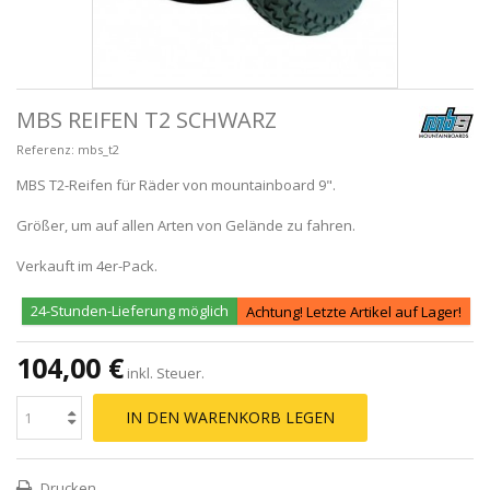
MBS REIFEN T2 SCHWARZ
Referenz:
mbs_t2
MBS T2-Reifen für Räder von mountainboard 9".
Größer, um auf allen Arten von Gelände zu fahren.
Verkauft im 4er-Pack.
24-Stunden-Lieferung möglich
Achtung! Letzte Artikel auf Lager!
104,00 €
inkl. Steuer.
IN DEN WARENKORB LEGEN
Drucken