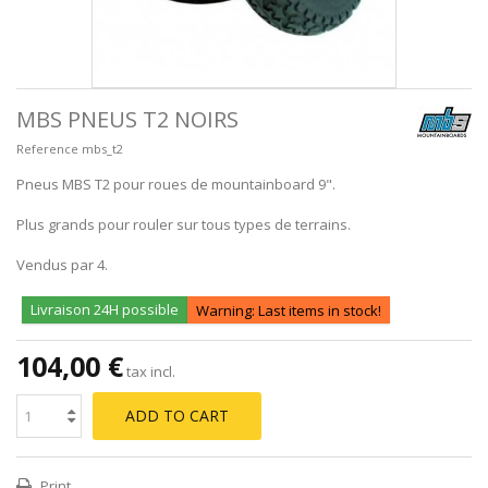
MBS PNEUS T2 NOIRS
Reference
mbs_t2
Pneus MBS T2 pour roues de mountainboard 9".
Plus grands pour rouler sur tous types de terrains.
Vendus par 4.
Livraison 24H possible
Warning: Last items in stock!
104,00 €
tax incl.
ADD TO CART
Print