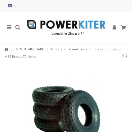
MOUNTAINBOARD
Wheels, Rims and Tires
Tires and tubes
MBS Pneus T2 Noirs