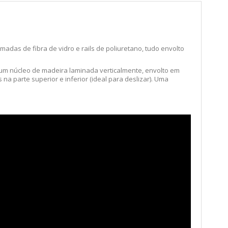
das de fibra de vidro e rails de poliuretano, tudo envolto
um núcleo de madeira laminada verticalmente, envolto em
na parte superior e inferior (ideal para deslizar). Uma