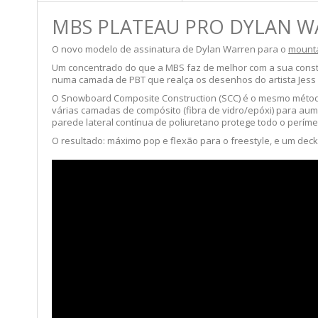
MBS PLATEAU PRO DYLAN WA
O novo modelo de assinatura de Dylan Warren para o
mounta
Um concentrado do que a MBS faz de melhor com a sua constru
numa camada de PBT que realça os desenhos do artista Jess
O Snowboard Composite Construction (SCC) é o mesmo método 
várias camadas de compósito (fibra de vidro/epóxi) para aumen
parede lateral contínua de poliuretano protege todo o perí
O resultado: máximo pop e flexão para o freestyle, e um deck