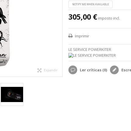
NOTIFY ME WHEN AVAILABLE
305,00 €
imposto incl.
Imprimir
LE SERVICE POWERKITER
Ler críticas (
0
)
Escr
Expandir