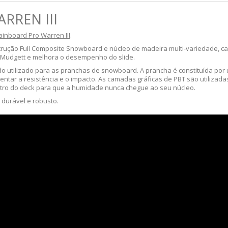
RREN III
inboard Pro Warren III
.
ção Full Composite Snowboard e núcleo de madeira multi-variedade, cama
 Mudgett e melhora o desempenho do slide.
utilizado para as pranchas de snowboard. A prancha é constituída por 
tar a resistência e o impacto. As camadas gráficas de PBT são utilizadas 
metro do deck para que a humidade nunca chegue ao seu núcleo.
 durável e robusto.