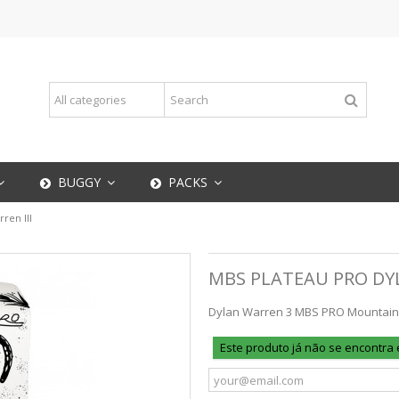
BUGGY
PACKS
ren III
MBS PLATEAU PRO DYL
Dylan Warren 3 MBS PRO Mountainbo
Este produto já não se encontra