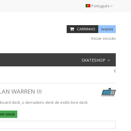
Portugués
CARRINHO
(vazio)
Iniciar sessão
SKATESHOP
AN WARREN III
ard deck, o derradeiro deck de estilo livre deck
 em stock