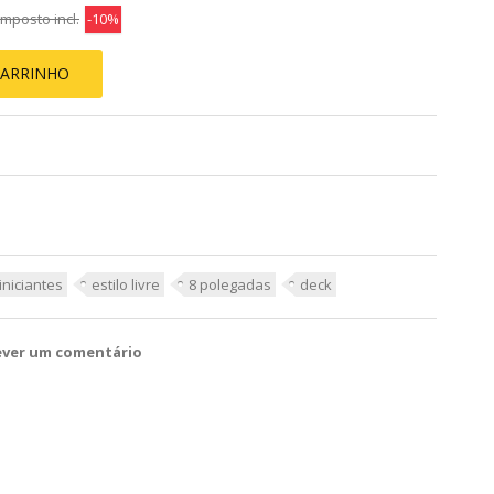
mposto incl.
-10%
CARRINHO
iniciantes
estilo livre
8 polegadas
deck
ever um comentário