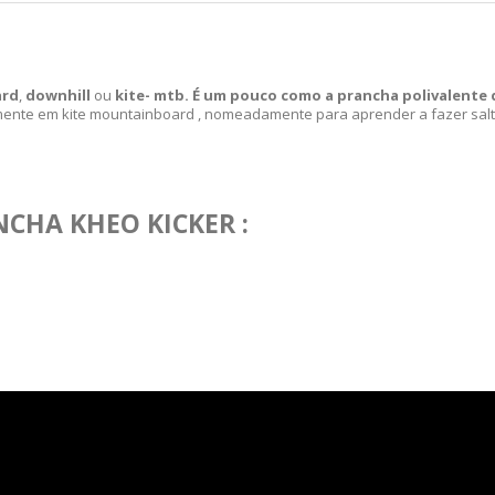
ard
,
downhill
ou
kite-
mtb. É um pouco como a prancha polivalente
amente em kite mountainboard , nomeadamente para aprender a fazer salt
NCHA KHEO KICKER :