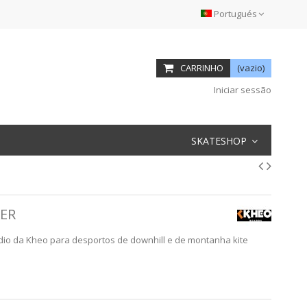
Portugués
CARRINHO
(vazio)
Iniciar sessão
SKATESHOP
KER
io da Kheo para desportos de downhill e de montanha kite