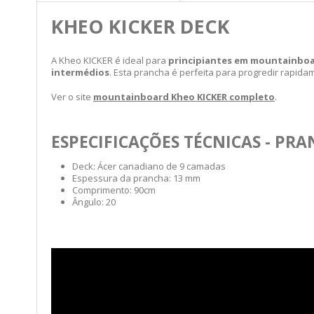
KHEO KICKER DECK
A Kheo KICKER é ideal para
principiantes em mountainbo
intermédios
. Esta prancha é perfeita para progredir rapid
Ver o site
mountainboard Kheo KICKER completo
.
ESPECIFICAÇÕES TÉCNICAS - PRA
Deck: Ácer canadiano de 9 camadas
Espessura da prancha: 13 mm
Comprimento: 90cm
Ângulo: 20