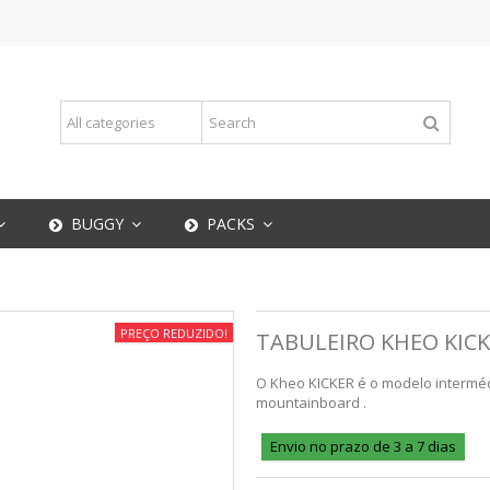
BUGGY
PACKS
PREÇO REDUZIDO!
TABULEIRO KHEO KIC
O Kheo KICKER é o modelo interméd
mountainboard .
Envio no prazo de 3 a 7 dias