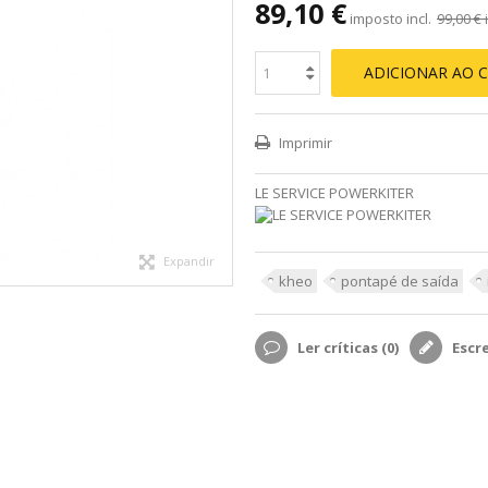
89,10 €
imposto incl.
99,00 €
i
ADICIONAR AO 
Imprimir
LE SERVICE POWERKITER
Expandir
kheo
pontapé de saída
Ler críticas (
0
)
Escr