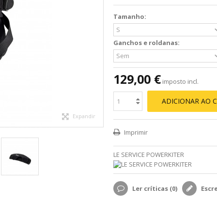
Tamanho:
Ganchos e roldanas:
129,00 €
imposto incl.
ADICIONAR AO 
Expandir
Imprimir
LE SERVICE POWERKITER
Ler críticas (
0
)
Escr