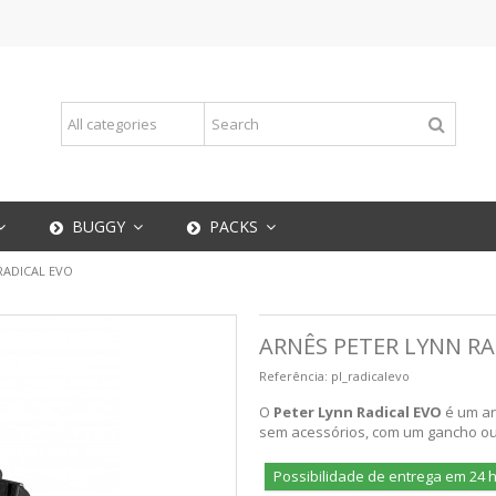
BUGGY
PACKS
 RADICAL EVO
ARNÊS PETER LYNN RA
Referência:
pl_radicalevo
O
Peter Lynn Radical
EVO
é um ar
sem acessórios, com um gancho ou
Possibilidade de entrega em 24 