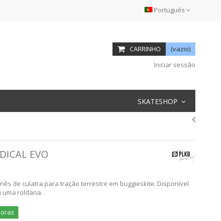
Portugués
CARRINHO
(vazio)
Iniciar sessão
SKATESHOP
DICAL EVO
nês de culatra para tração terrestre em buggieskite. Disponível
 uma roldana.
horas