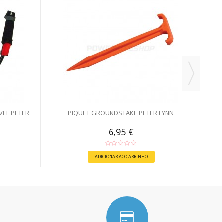
GR
VEL PETER
PIQUET GROUNDSTAKE PETER LYNN
6,95 €
ADICIONAR AO CARRINHO