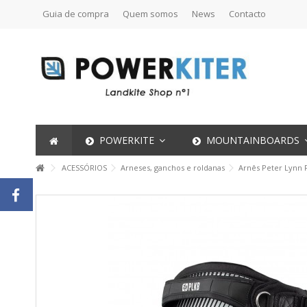
Guia de compra
Quem somos
News
Contacto
POWERKITE
MOUNTAINBOARDS
ACESSÓRIOS
Arneses, ganchos e roldanas
Arnês Peter Lynn