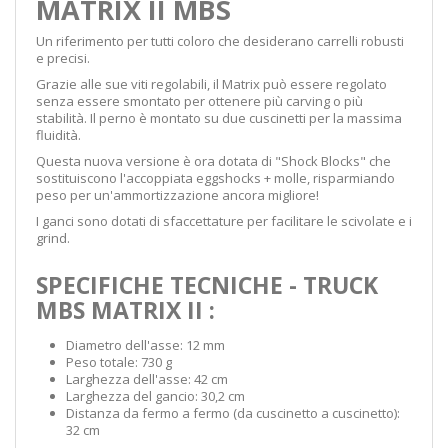
MATRIX II MBS
Un riferimento per tutti coloro che desiderano carrelli robusti
e precisi.
Grazie alle sue viti regolabili, il Matrix può essere regolato
senza essere smontato per ottenere più carving o più
stabilità. Il perno è montato su due cuscinetti per la massima
fluidità.
Questa nuova versione è ora dotata di "Shock Blocks" che
sostituiscono l'accoppiata eggshocks + molle, risparmiando
peso per un'ammortizzazione ancora migliore!
I ganci sono dotati di sfaccettature per facilitare le scivolate e i
grind.
SPECIFICHE TECNICHE - TRUCK
MBS MATRIX II :
Diametro dell'asse: 12 mm
Peso totale: 730 g
Larghezza dell'asse: 42 cm
Larghezza del gancio: 30,2 cm
Distanza da fermo a fermo (da cuscinetto a cuscinetto):
32 cm