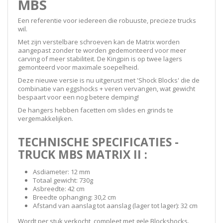
MBS
Een referentie voor iedereen die robuuste, precieze trucks
wil.
Met zijn verstelbare schroeven kan de Matrix worden
aangepast zonder te worden gedemonteerd voor meer
carving of meer stabiliteit. De Kingpin is op twee lagers
gemonteerd voor maximale soepelheid.
Deze nieuwe versie is nu uitgerust met 'Shock Blocks' die de
combinatie van eggshocks + veren vervangen, wat gewicht
bespaart voor een nog betere demping!
De hangers hebben facetten om slides en grinds te
vergemakkelijken.
TECHNISCHE SPECIFICATIES -
TRUCK MBS MATRIX II :
Asdiameter: 12 mm
Totaal gewicht: 730g
Asbreedte: 42 cm
Breedte ophanging: 30,2 cm
Afstand van aanslag tot aanslag (lager tot lager): 32 cm
Wordt per stuk verkocht, compleet met gele Blockshocks.