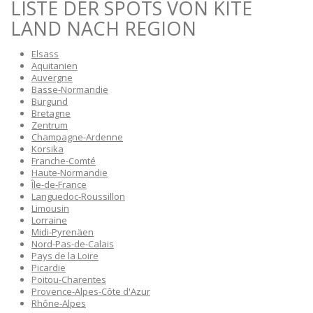
LISTE DER SPOTS VON KITE
LAND NACH REGION
Elsass
Aquitanien
Auvergne
Basse-Normandie
Burgund
Bretagne
Zentrum
Champagne-Ardenne
Korsika
Franche-Comté
Haute-Normandie
Île-de-France
Languedoc-Roussillon
Limousin
Lorraine
Midi-Pyrenäen
Nord-Pas-de-Calais
Pays de la Loire
Picardie
Poitou-Charentes
Provence-Alpes-Côte d'Azur
Rhône-Alpes